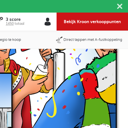
3 score
Bekijk Kroon verkooppunten
1450
totaal
 regio te koop
Direct tappen met A-fustkoppeling