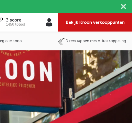
3 score
Bekijk Kroon verkooppunten
1450
totaal
 regio te koop
Direct tappen met A-fustkoppeling