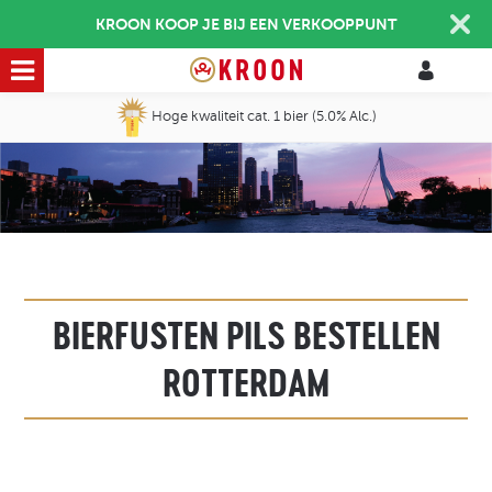
KROON KOOP JE BIJ EEN VERKOOPPUNT
Hoge kwaliteit cat. 1 bier (5.0% Alc.)
BIERFUSTEN PILS BESTELLEN
ROTTERDAM