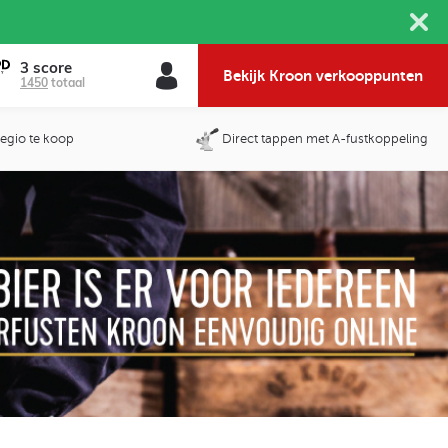
3 score
Bekijk Kroon verkooppunten
1450
totaal
 regio te koop
Direct tappen met A-fustkoppeling