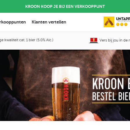
KROON KOOP JE BIJ EEN VERKOOPPUNT
rkooppunten
Klanten vertellen
 kwaliteit cat. 1 bier (5.0% Alc.)
Vers bij jou in de