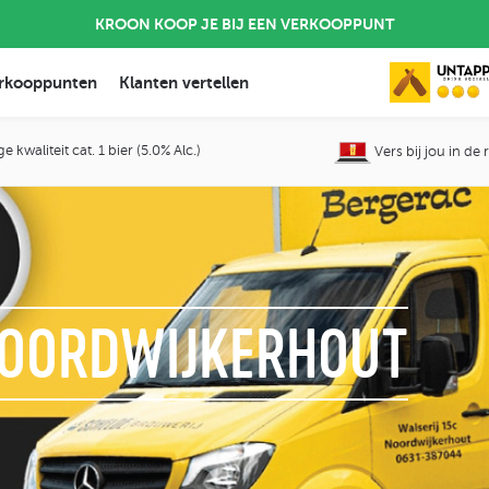
KROON KOOP JE BIJ EEN VERKOOPPUNT
rkooppunten
Klanten vertellen
 kwaliteit cat. 1 bier (5.0% Alc.)
Vers bij jou in de
NOORDWIJKERHOUT