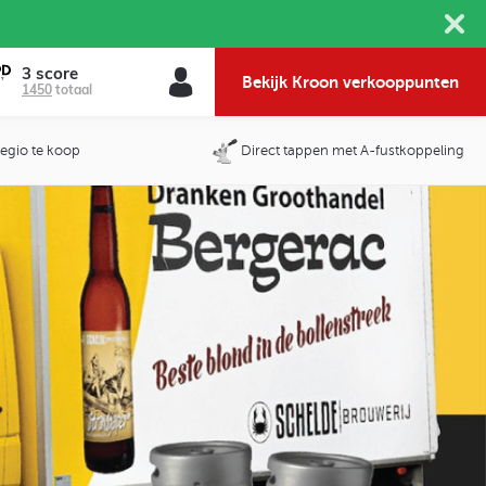
3 score
Bekijk Kroon verkooppunten
1450
totaal
 regio te koop
Direct tappen met A-fustkoppeling