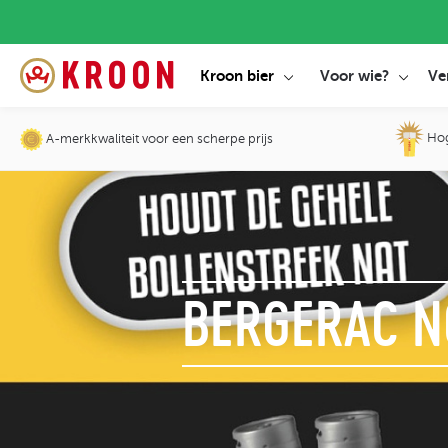
Kroon bier
Voor wie?
Ve
Hoge
A-merkkwaliteit voor een scherpe prijs
BERGERAC 