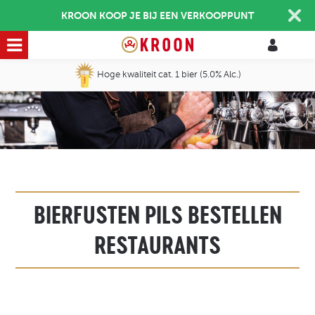
KROON KOOP JE BIJ EEN VERKOOPPUNT
Hoge kwaliteit cat. 1 bier (5.0% Alc.)
BIERFUSTEN PILS BESTELLEN
RESTAURANTS