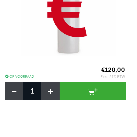
€120,00
OP VOORRAAD
Excl. 21% BTW
-
+
+