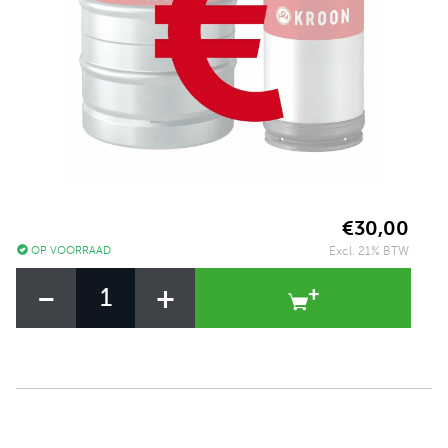
€30,00
OP VOORRAAD
Excl. 21% BTW
-
+
+