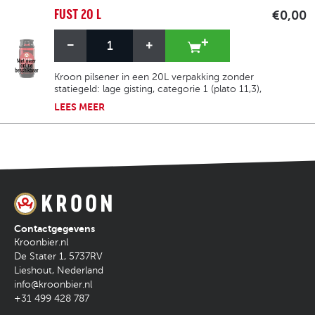
FUST 20 L
€0,00
Kroon pilsener in een 20L verpakking zonder
statiegeld: lage gisting, categorie 1 (plato 11,3),
5% alcohol, bitterheid 21 EBU en kleur
LEES
MEER
goudgeel (10 EBC). Het is verfrissend, licht
fruitig, licht hoppig en heeft een milde
bitterheid.
Contactgegevens
Kroonbier.nl
De Stater 1
,
5737RV
Lieshout
,
Nederland
info@kroonbier.nl
+31 499 428 787