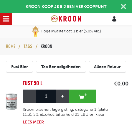
KROON KOOP JE BIJ EEN VERKOOPPUNT
Hoge kwaliteit cat. 1 bier (5.0% Alc.)
HOME
TAGS
KROON
Fust Bier
Tap Benodigdheden
Alleen Retour
FUST 50 L
€0,00
Kroon pilsener: lage gisting, categorie 1 (plato
11,3), 5% alcohol, bitterheid 21 EBU en kleur
goudgeel (10 EBC). Het is verfrissend, licht
LEES
MEER
fruitig, licht hoppig en heeft een milde
bitterheid.