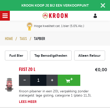
KROON KOOP JE BIJ EEN VERKOOPPUNT
Hoge kwaliteit cat. 1 bier (5.0% Alc.)
HOME
TAGS
TAPBIER
Fust Bier
Tap Benodigdheden
Alleen Retour
FUST 20 L
€0,00
Kroon pilsener in een 20L verpakking zonder
statiegeld: lage gisting, categorie 1 (plato 11,3),
5% alcohol, bitterheid 21 EBU en kleur
LEES
MEER
goudgeel (10 EBC). Het is verfrissend, licht
fruitig, licht hoppig en heeft een milde