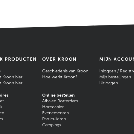
JK PRODUCTEN
OVER KROON
MIJN ACCOU
r
Geschiedenis van Kroon
Inloggen / Registr
t Kroon bier
Hoe werkt Kroon?
Mijn bestellingen
t Kroon bier
Uitloggen
ires
Online bestellen
et
Afhalen Rotterdam
rk
Horecabier
en
Evenementen
es
Particulieren
Campings