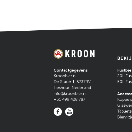
BEKI
Contactgegevens
Fustbie
Kroonbier.nl
20L Fus
De Stater 1
,
5737RV
50L Fus
Lieshout
,
Nederland
info@kroonbier.nl
Accesso
+31 499 428 787
Koppels
Glaswe
Taplenz
Bierviltj