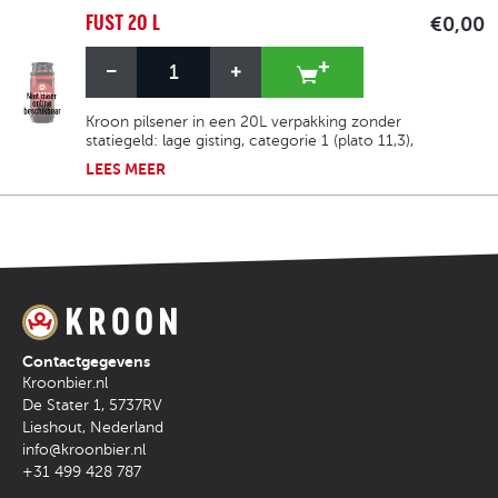
FUST 20 L
€0,00
Kroon pilsener in een 20L verpakking zonder
statiegeld: lage gisting, categorie 1 (plato 11,3),
5% alcohol, bitterheid 21 EBU en kleur
LEES
MEER
goudgeel (10 EBC). Het is verfrissend, licht
fruitig, licht hoppig en heeft een milde
bitterheid.
Contactgegevens
Kroonbier.nl
De Stater 1
,
5737RV
Lieshout
,
Nederland
info@kroonbier.nl
+31 499 428 787