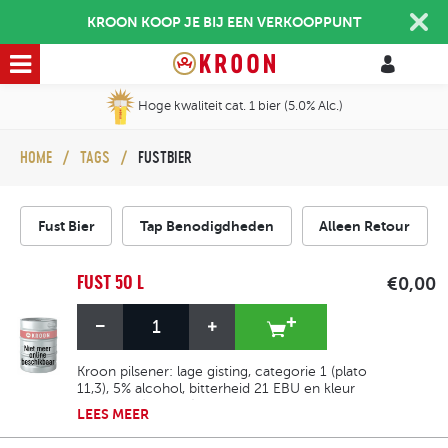
KROON KOOP JE BIJ EEN VERKOOPPUNT
Hoge kwaliteit cat. 1 bier (5.0% Alc.)
HOME
TAGS
FUSTBIER
Fust Bier
Tap Benodigdheden
Alleen Retour
FUST 50 L
€0,00
Kroon pilsener: lage gisting, categorie 1 (plato
11,3), 5% alcohol, bitterheid 21 EBU en kleur
goudgeel (10 EBC). Het is verfrissend, licht
LEES
MEER
fruitig, licht hoppig en heeft een milde
bitterheid.