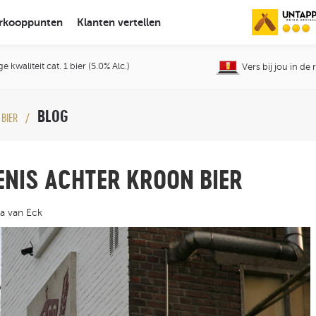
rkooppunten
Klanten vertellen
 kwaliteit cat. 1 bier (5.0% Alc.)
Vers bij jou in de
BLOG
 BIER
ENIS ACHTER KROON BIER
a van Eck