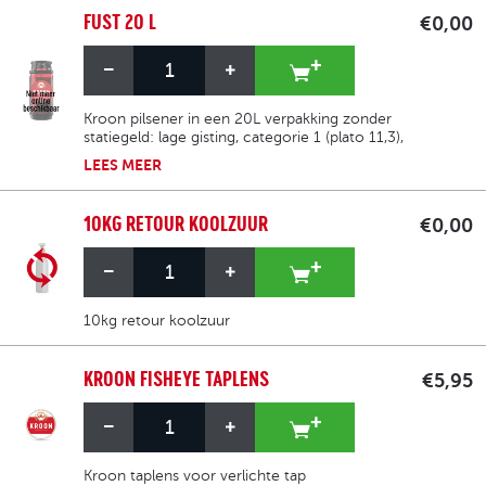
FUST 20 L
€0,00
Kroon pilsener in een 20L verpakking zonder
statiegeld: lage gisting, categorie 1 (plato 11,3),
5% alcohol, bitterheid 21 EBU en kleur
LEES
MEER
goudgeel (10 EBC). Het is verfrissend, licht
fruitig, licht hoppig en heeft een milde
bitterheid.
10KG RETOUR KOOLZUUR
€0,00
10kg retour koolzuur
KROON FISHEYE TAPLENS
€5,95
Kroon taplens voor verlichte tap