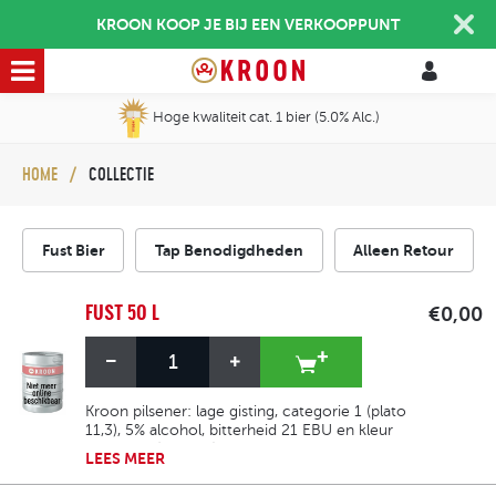
KROON KOOP JE BIJ EEN VERKOOPPUNT
Hoge kwaliteit cat. 1 bier (5.0% Alc.)
HOME
COLLECTIE
Fust Bier
Tap Benodigdheden
Alleen Retour
FUST 50 L
€0,00
Kroon pilsener: lage gisting, categorie 1 (plato
11,3), 5% alcohol, bitterheid 21 EBU en kleur
goudgeel (10 EBC). Het is verfrissend, licht
LEES
MEER
fruitig, licht hoppig en heeft een milde
bitterheid.